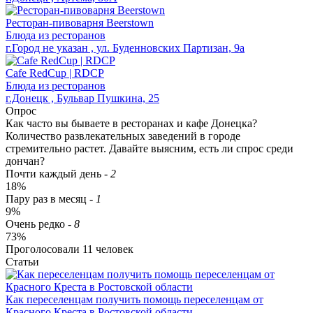
Ресторан-пивоварня Beerstown
Блюда из ресторанов
г.Город не указан , ул. Буденновских Партизан, 9а
Cafe RedСup | RDCP
Блюда из ресторанов
г.Донецк , Бульвар Пушкина, 25
Опрос
Как часто вы бываете в ресторанах и кафе Донецка?
Количество развлекательных заведений в городе
стремительно растет. Давайте выясним, есть ли спрос среди
дончан?
Почти каждый день
-
2
18%
Пару раз в месяц
-
1
9%
Очень редко
-
8
73%
Проголосовали
11
человек
Статьи
​Как переселенцам получить помощь переселенцам от
Красного Креста в Ростовской области