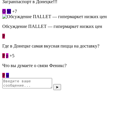
Загранпаспорт в Донецке!!!
О
М
+7
Обсуждение ПАLLЕТ — гипермаркет низких цен
Р
Где в Донецке самая вкусная пицца на доставку?
Р
p
+5
Что вы думаете о связи Феникс?
Р
м
➤