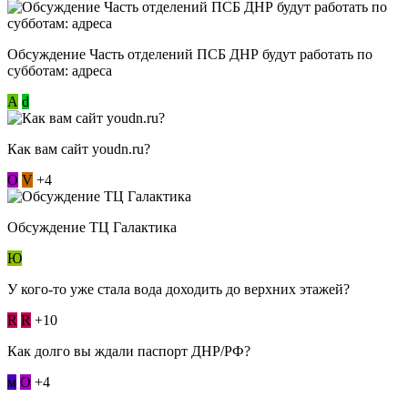
Обсуждение Часть отделений ПСБ ДНР будут работать по
субботам: адреса
А
d
Как вам сайт youdn.ru?
О
V
+4
Обсуждение ТЦ Галактика
Ю
У кого-то уже стала вода доходить до верхних этажей?
R
R
+10
Как долго вы ждали паспорт ДНР/РФ?
м
О
+4