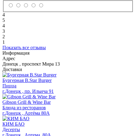
4
5
4
3
2
1
Показать все отзывы
Информация
Адрес
Донецк
,
проспект Мира 13
Доставки
Бургерная B.Star Burger
Пицца
г.Донецк , пр. Ильича 91
Gibson Grill & Wine Bar
Блюда из ресторанов
г.Донецк , Артёма 80А
КИМ БАО
Десерты
г.Донецк , Артема, 80А