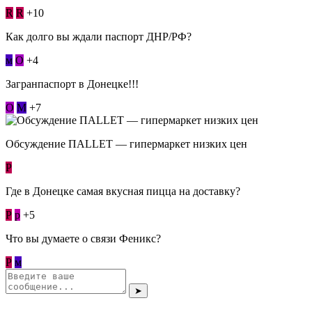
R
R
+10
Как долго вы ждали паспорт ДНР/РФ?
м
О
+4
Загранпаспорт в Донецке!!!
О
М
+7
Обсуждение ПАLLЕТ — гипермаркет низких цен
Р
Где в Донецке самая вкусная пицца на доставку?
Р
p
+5
Что вы думаете о связи Феникс?
Р
м
➤