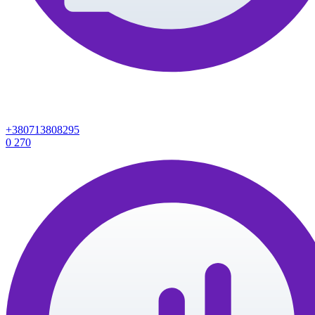
+380713808295
0
270