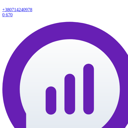
+380714240978
0
670