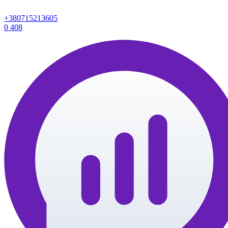
+380715213605
0
408