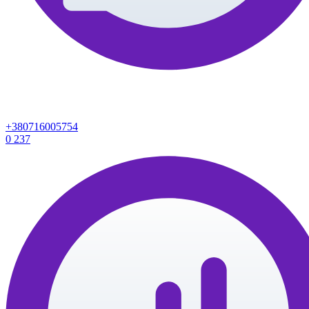
+380716005754
0
237