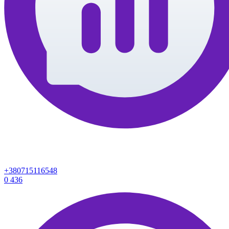
+380715116548
0
436