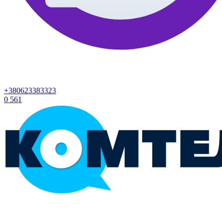
+380623383323
0
561