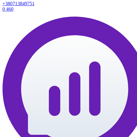
+380713849751
0
460