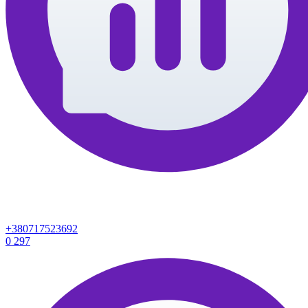
+380717523692
0
297