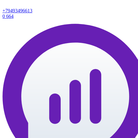
+79493496613
0
664