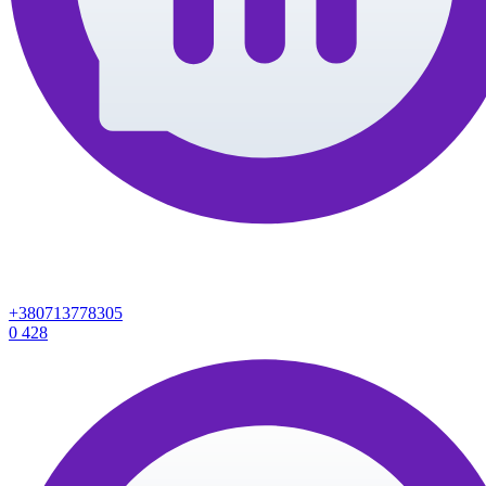
+380713778305
0
428