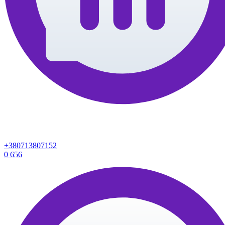
+380713807152
0
656