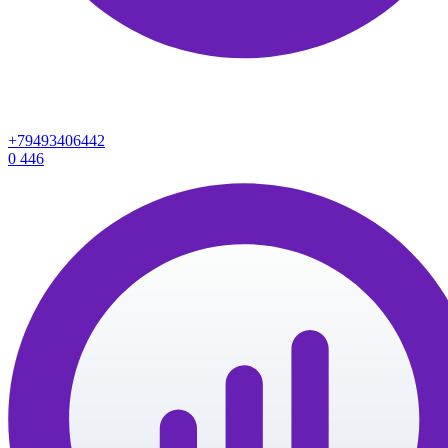
+79493406442
0
446