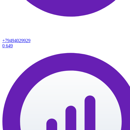
+79494029929
0
649