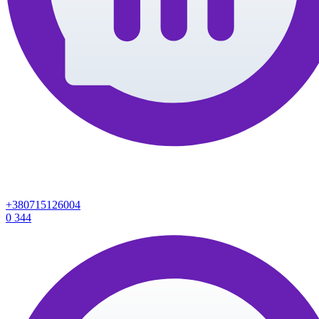
+380715126004
0
344