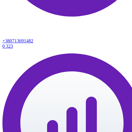
+380713691482
0
323