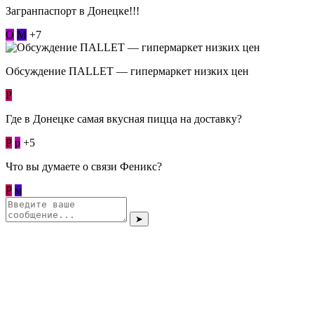
Загранпаспорт в Донецке!!!
О
М
+7
Обсуждение ПАLLЕТ — гипермаркет низких цен
Р
Где в Донецке самая вкусная пицца на доставку?
Р
p
+5
Что вы думаете о связи Феникс?
Р
м
➤