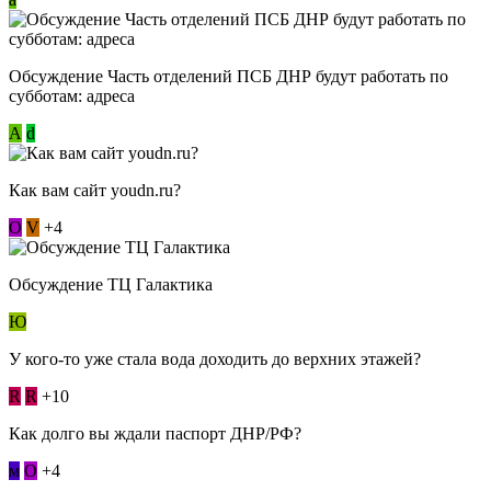
Обсуждение Часть отделений ПСБ ДНР будут работать по
субботам: адреса
А
d
Как вам сайт youdn.ru?
О
V
+4
Обсуждение ТЦ Галактика
Ю
У кого-то уже стала вода доходить до верхних этажей?
R
R
+10
Как долго вы ждали паспорт ДНР/РФ?
м
О
+4