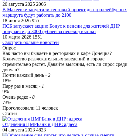
20 августа 2025
2066
В Макеевке запустили тестовый проект два троллейбусных
маршрута будут работать до 2100
18 июня 2026
955
ПСБ запускает акцию Бонус к пенсии для жителей ДНР
получайте до 3000 рублей за перевод выплат
10 марта 2026
1551
Смотреть больше новостей
Опрос
Как часто вы бываете в ресторанах и кафе Донецка?
Количество развлекательных заведений в городе
стремительно растет. Давайте выясним, есть ли спрос среди
дончан?
Почти каждый день
-
2
18%
Пару раз в месяц
-
1
9%
Очень редко
-
8
73%
Проголосовали
11
человек
Статьи
Отделения ЦМРБанк в ДНР: адреса
04 августа 2023
4823