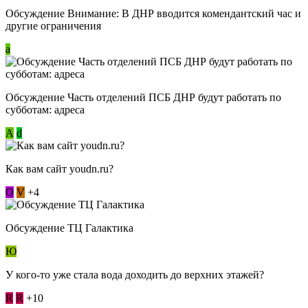
Обсуждение Внимание: В ДНР вводится комендантский час и
другие ограничения
a
Обсуждение Часть отделений ПСБ ДНР будут работать по
субботам: адреса
А
d
Как вам сайт youdn.ru?
О
V
+4
Обсуждение ТЦ Галактика
Ю
У кого-то уже стала вода доходить до верхних этажей?
R
R
+10