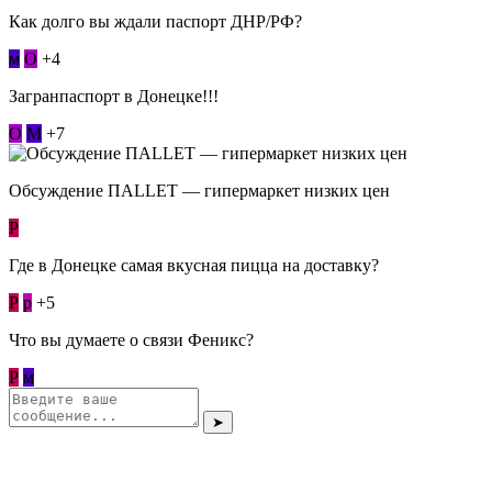
Как долго вы ждали паспорт ДНР/РФ?
м
О
+4
Загранпаспорт в Донецке!!!
О
М
+7
Обсуждение ПАLLЕТ — гипермаркет низких цен
Р
Где в Донецке самая вкусная пицца на доставку?
Р
p
+5
Что вы думаете о связи Феникс?
Р
м
➤