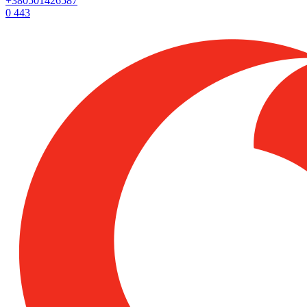
+380501426587
0
443