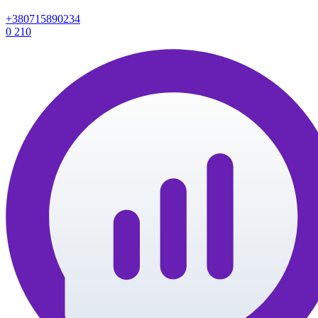
+380715890234
0
210