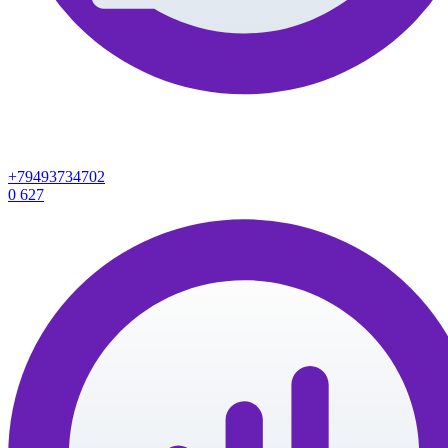
+79493734702
0
627