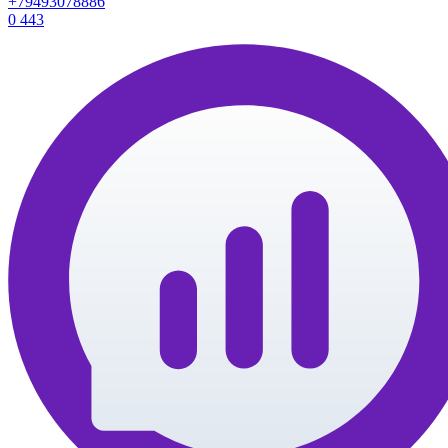
+79493078886
0
443