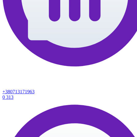
+380713171963
0
313