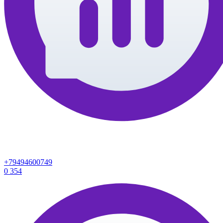
+79494600749
0
354