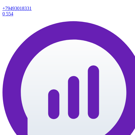
+79493018331
0
554