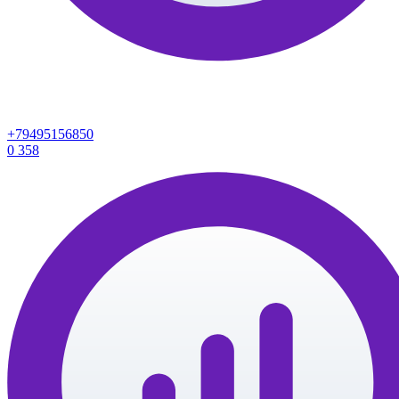
+79495156850
0
358