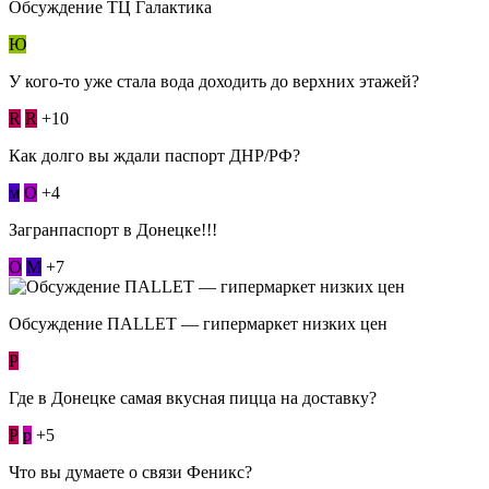
Обсуждение ТЦ Галактика
Ю
У кого-то уже стала вода доходить до верхних этажей?
R
R
+10
Как долго вы ждали паспорт ДНР/РФ?
м
О
+4
Загранпаспорт в Донецке!!!
О
М
+7
Обсуждение ПАLLЕТ — гипермаркет низких цен
Р
Где в Донецке самая вкусная пицца на доставку?
Р
p
+5
Что вы думаете о связи Феникс?