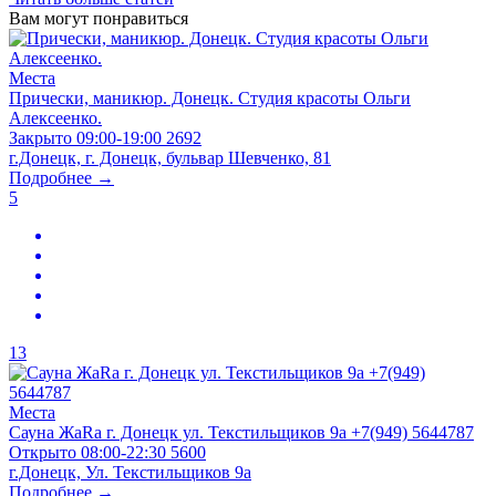
Вам могут понравиться
Места
Прически, маникюр. Донецк. Студия красоты Ольги
Алексеенко.
Закрыто
09:00-19:00
2692
г.Донецк, г. Донецк, бульвар Шевченко, 81
Подробнее →
5
13
Места
Сауна ЖаRa г. Донецк ул. Текстильщиков 9а +7(949) 5644787
Открыто
08:00-22:30
5600
г.Донецк, Ул. Текстильщиков 9а
Подробнее →