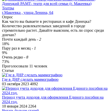
Донецкий РАМТ- театр для всей семьи (г. Макеевка)
Театры
г.Макеевка , улица Ленина, 64
Опрос
Как часто вы бываете в ресторанах и кафе Донецка?
Количество развлекательных заведений в городе
стремительно растет. Давайте выясним, есть ли спрос среди
дончан?
Почти каждый день
-
2
18%
Пару раз в месяц
-
1
9%
Очень редко
-
8
73%
Проголосовали
11
человек
Статьи
​Где в ДНР сделать маммографию
03 октября 2023
4092
Период учета доходов для оформления Единого пособия на
2024 год.
10 января 2024
2264
Читать больше статей