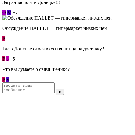
Загранпаспорт в Донецке!!!
О
М
+7
Обсуждение ПАLLЕТ — гипермаркет низких цен
Р
Где в Донецке самая вкусная пицца на доставку?
Р
p
+5
Что вы думаете о связи Феникс?
Р
м
➤