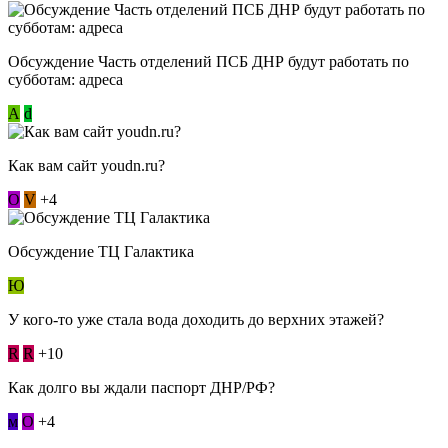
Обсуждение Часть отделений ПСБ ДНР будут работать по
субботам: адреса
А
d
Как вам сайт youdn.ru?
О
V
+4
Обсуждение ТЦ Галактика
Ю
У кого-то уже стала вода доходить до верхних этажей?
R
R
+10
Как долго вы ждали паспорт ДНР/РФ?
м
О
+4