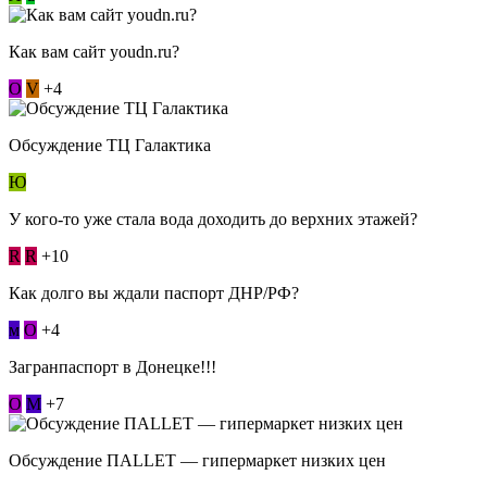
Как вам сайт youdn.ru?
О
V
+4
Обсуждение ТЦ Галактика
Ю
У кого-то уже стала вода доходить до верхних этажей?
R
R
+10
Как долго вы ждали паспорт ДНР/РФ?
м
О
+4
Загранпаспорт в Донецке!!!
О
М
+7
Обсуждение ПАLLЕТ — гипермаркет низких цен