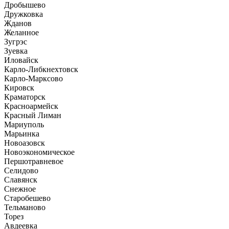
Дробышево
Дружковка
Жданов
Желанное
Зугрэс
Зуевка
Иловайск
Карло-Либкнехтовск
Карло-Марксово
Кировск
Краматорск
Красноармейск
Красный Лиман
Мариуполь
Марьинка
Новоазовск
Новоэкономическое
Першотравневое
Селидово
Славянск
Снежное
Старобешево
Тельманово
Торез
Авдеевка