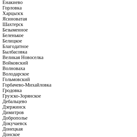
Енакиево
Горловка
Харцызск
Ясиноватая
Шахтерск
Безыменное
Беленькое
Белицкое
Благодатное
Былбасовка
Великая Новоселка
Войковский
Волноваха
Володарское
Гольмовский
Горбачево-Михайловка
Гродовка
Грузско-Зорянское
Дебальцево
Дзержинск
Димитров
Доброполье
Докучаевск
Донецкая
Донское