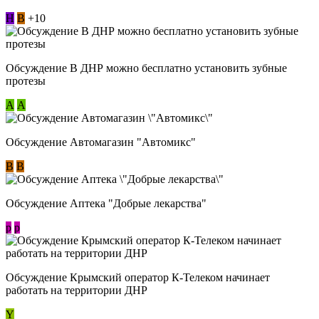
Н
В
+10
Обсуждение В ДНР можно бесплатно установить зубные
протезы
А
А
Обсуждение Автомагазин "Автомикс"
В
В
Обсуждение Аптека "Добрые лекарства"
p
p
Обсуждение Крымский оператор К-Телеком начинает
работать на территории ДНР
Y