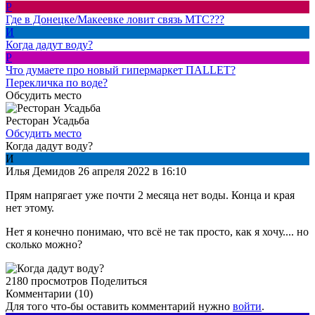
Р
Где в Донецке/Макеевке ловит связь МТС???
И
Когда дадут воду?
P
Что думаете про новый гипермаркет ПАLLЕТ?
Перекличка по воде?
Обсудить место
Ресторан Усадьба
Обсудить место
Когда дадут воду?
И
Илья Демидов
26 апреля 2022 в 16:10
Прям напрягает уже почти 2 месяца нет воды. Конца и края
нет этому.
Нет я конечно понимаю, что всё не так просто, как я хочу.... но
сколько можно?
2180 просмотров
Поделиться
Комментарии (10)
Для того что-бы оставить комментарий нужно
войти
.