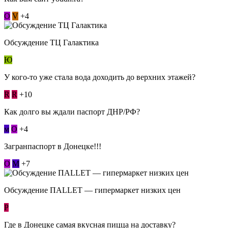
О
V
+4
Обсуждение ТЦ Галактика
Ю
У кого-то уже стала вода доходить до верхних этажей?
R
R
+10
Как долго вы ждали паспорт ДНР/РФ?
м
О
+4
Загранпаспорт в Донецке!!!
О
М
+7
Обсуждение ПАLLЕТ — гипермаркет низких цен
Р
Где в Донецке самая вкусная пицца на доставку?