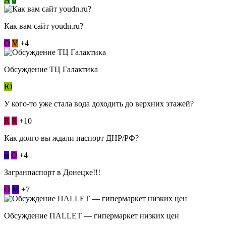
Как вам сайт youdn.ru?
О
V
+4
Обсуждение ТЦ Галактика
Ю
У кого-то уже стала вода доходить до верхних этажей?
R
R
+10
Как долго вы ждали паспорт ДНР/РФ?
м
О
+4
Загранпаспорт в Донецке!!!
О
М
+7
Обсуждение ПАLLЕТ — гипермаркет низких цен