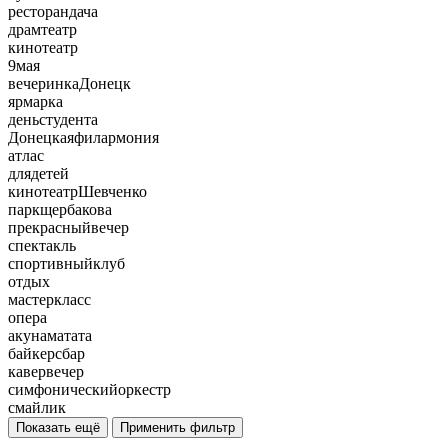
ресторандача
драмтеатр
кинотеатр
9мая
вечеринкаДонецк
ярмарка
деньстудента
Донецкаяфилармония
атлас
длядетей
кинотеатрШевченко
паркщербакова
прекрасныйвечер
спектакль
спортивныйклуб
отдых
мастеркласс
опера
акунаматата
байкерсбар
кавервечер
симфоническийоркестр
смайлик
Показать ещё
Применить фильтр