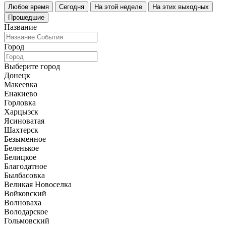
Любое время
Сегодня
На этой неделе
На этих выходных
Прошедшие
Название
Город
Выберите город
Донецк
Макеевка
Енакиево
Горловка
Харцызск
Ясиноватая
Шахтерск
Безыменное
Беленькое
Белицкое
Благодатное
Былбасовка
Великая Новоселка
Войковский
Волноваха
Володарское
Гольмовский