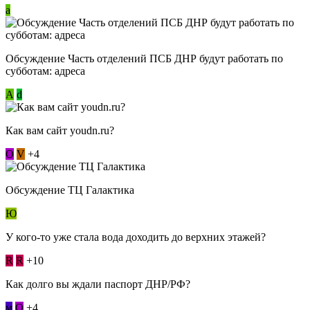
a
Обсуждение Часть отделений ПСБ ДНР будут работать по
субботам: адреса
А
d
Как вам сайт youdn.ru?
О
V
+4
Обсуждение ТЦ Галактика
Ю
У кого-то уже стала вода доходить до верхних этажей?
R
R
+10
Как долго вы ждали паспорт ДНР/РФ?
м
О
+4