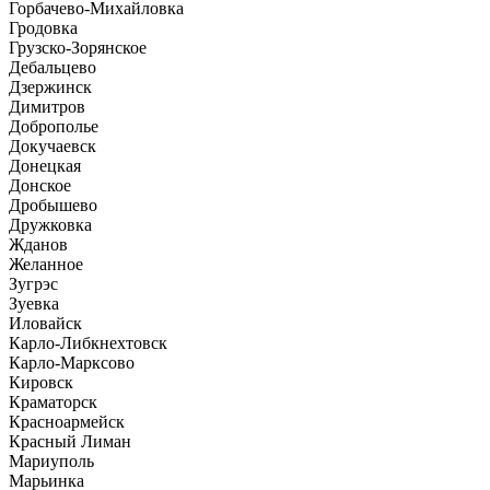
Горбачево-Михайловка
Гродовка
Грузско-Зорянское
Дебальцево
Дзержинск
Димитров
Доброполье
Докучаевск
Донецкая
Донское
Дробышево
Дружковка
Жданов
Желанное
Зугрэс
Зуевка
Иловайск
Карло-Либкнехтовск
Карло-Марксово
Кировск
Краматорск
Красноармейск
Красный Лиман
Мариуполь
Марьинка