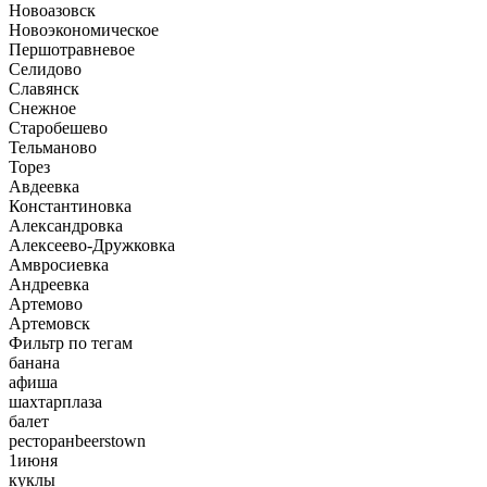
Новоазовск
Новоэкономическое
Першотравневое
Селидово
Славянск
Снежное
Старобешево
Тельманово
Торез
Авдеевка
Константиновка
Александровка
Алексеево-Дружковка
Амвросиевка
Андреевка
Артемово
Артемовск
Фильтр по тегам
банана
афиша
шахтарплаза
балет
ресторанbeerstown
1июня
куклы