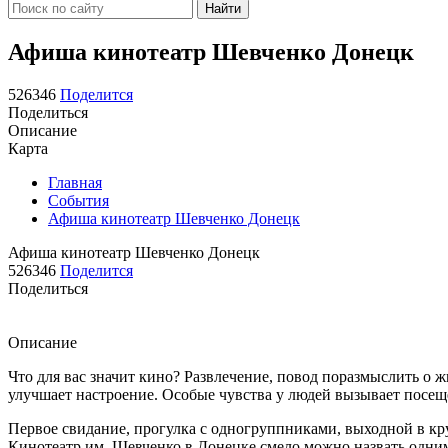
Найти
Афиша кинотеатр Шевченко Донецк
526346
Поделится
Поделиться
Описание
Карта
Главная
События
Афиша кинотеатр Шевченко Донецк
Афиша кинотеатр Шевченко Донецк
526346
Поделится
Поделиться
Описание
Что для вас значит кино? Развлечение, повод поразмыслить о
улучшает настроение. Особые чувства у людей вызывает посещ
Первое свидание, прогулка с одногруппниками, выходной в кр
Кинотеатр им. Шевченко в Донецке смело можно назвать одним 