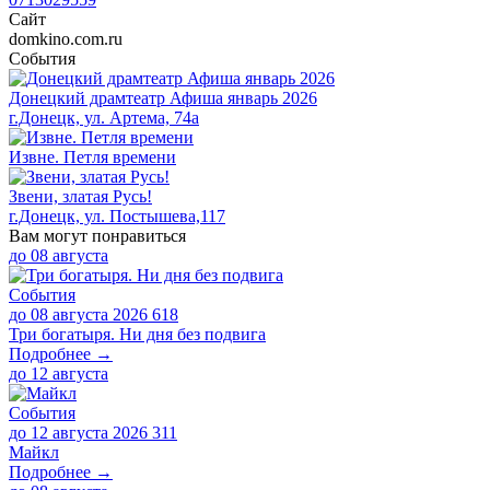
Сайт
domkino.com.ru
События
​Донецкий драмтеатр Афиша январь 2026
г.Донецк, ул. Артема, 74а
Извне. Петля времени
Звени, златая Русь!
г.Донецк, ул. Постышева,117
Вам могут понравиться
до
08 августа
События
до 08 августа 2026
618
Три богатыря. Ни дня без подвига
Подробнее →
до
12 августа
События
до 12 августа 2026
311
Майкл
Подробнее →