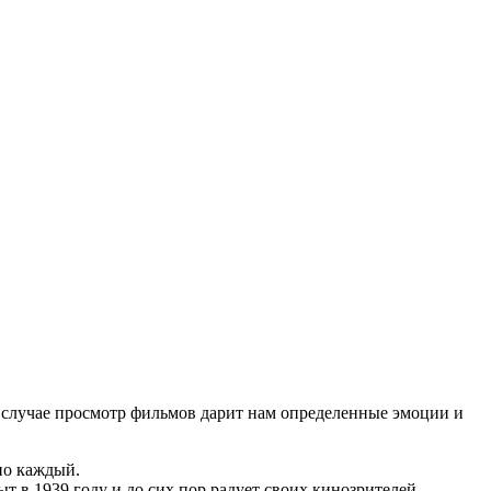
м случае просмотр фильмов дарит нам определенные эмоции и
но каждый.
 в 1939 году и до сих пор радует своих кинозрителей.