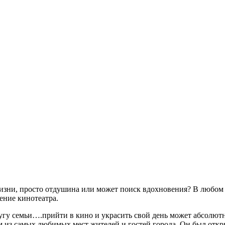
 жизни, просто отдушина или может поиск вдохновения? В любо
ение кинотеатра.
угу семьи….прийти в кино и украсить свой день может абсолют
из самых любимых мест жителей и гостей города. Он был открыт