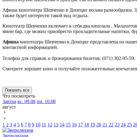
Афиша кинотеатра Шевченко в Донецке весьма разнообразна. З
также будет интересен такой вид отдыха.
Кинотеатр Шевченко включает в себя два кинозала , Малахито
мини бар, где можно приобрести прохладительные напитки, бу
Афиша
кинотеатра Шевченко в Донецке представлена на нашем 
контактной информацией.
Телефон для справок и бронирования билетов: (071) 302-95-59.
Смотрите хорошее кино и получайте положительные впечатлен
Показать все
Что поcмотреть
Завтра
вс. 09.08
пн. 10.08
август
1
2
3
4
5
6
7
8
9
10
11
12
13
14
15
16
17
18
19
20
21
22
23
24
25
2
Зверолюция