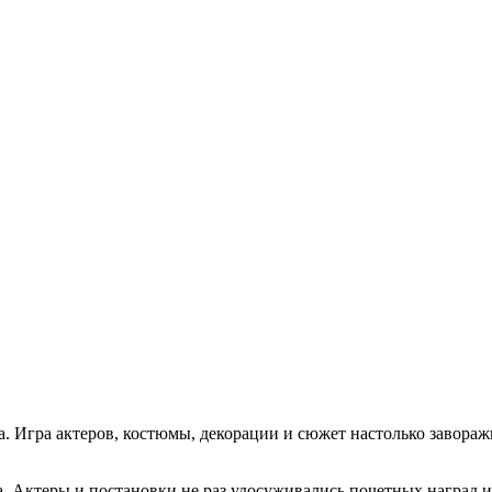
 Игра актеров, костюмы, декорации и сюжет настолько заворажи
. Актеры и постановки не раз удосуживались почетных наград и