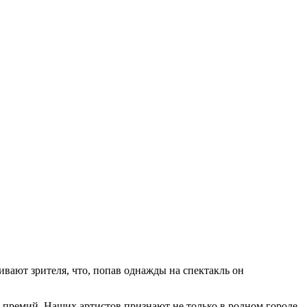
вают зрителя, что, попав однажды на спектакль он
 премий. Наших артистов признают не только в родном городе,