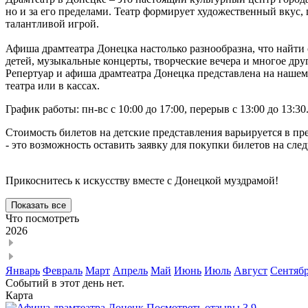
но и за его пределами. Театр формирует художественный вкус,
талантливой игрой.
Афиша драмтеатра Донецка настолько разнообразна, что найти 
детей, музыкальные концерты, творческие вечера и многое дру
Репертуар и афиша драмтеатра Донецка представлена на нашем
театра или в кассах.
График работы: пн-вс с 10:00 до 17:00, перерыв с 13:00 до 13:30
Стоимость билетов на детские представления варьируется в пре
- это возможность оставить заявку для покупки билетов на сл
Прикоснитесь к искусству вместе с Донецкой муздрамой!
Показать все
Что поcмотреть
2026
Январь
Февраль
Март
Апрель
Май
Июнь
Июль
Август
Сентяб
Событий в этот день нет.
Карта
Посмотреть отзывы
3.9