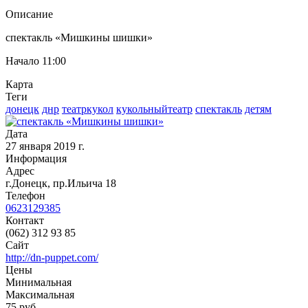
Описание
спектакль «Мишкины
шишки
»
Начало 11:00
Карта
Теги
донецк
днр
театркукол
кукольныйтеатр
спектакль
детям
Дата
27 января 2019 г.
Информация
Адрес
г.Донецк, пр.Ильича 18
Телефон
0623129385
Контакт
(062) 312 93 85
Сайт
http://dn-puppet.com/
Цены
Минимальная
Максимальная
75
руб