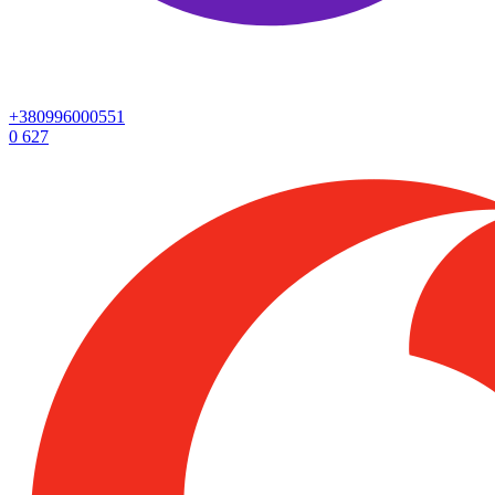
+380996000551
0
627