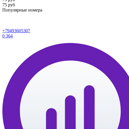
75 руб
Популярные номера
+79493605307
0
364