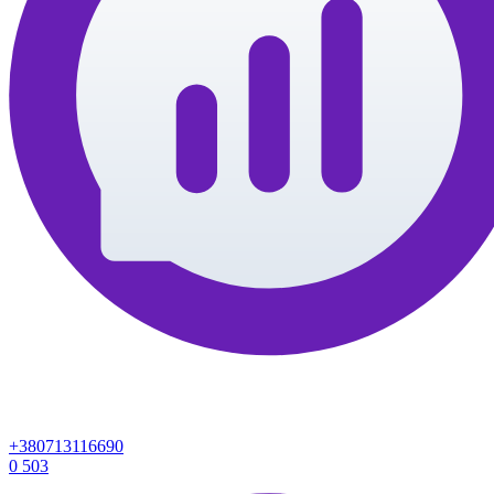
+380713116690
0
503