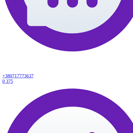
+380717773637
0
375