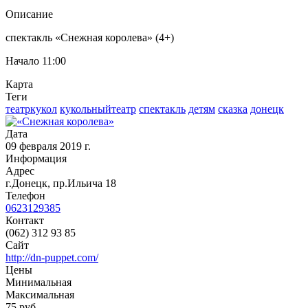
Описание
спектакль «
Снежная
королева
» (4+)
Начало 11:00
Карта
Теги
театркукол
кукольныйтеатр
спектакль
детям
сказка
донецк
Дата
09 февраля 2019 г.
Информация
Адрес
г.Донецк, пр.Ильича 18
Телефон
0623129385
Контакт
(062) 312 93 85
Сайт
http://dn-puppet.com/
Цены
Минимальная
Максимальная
75
руб