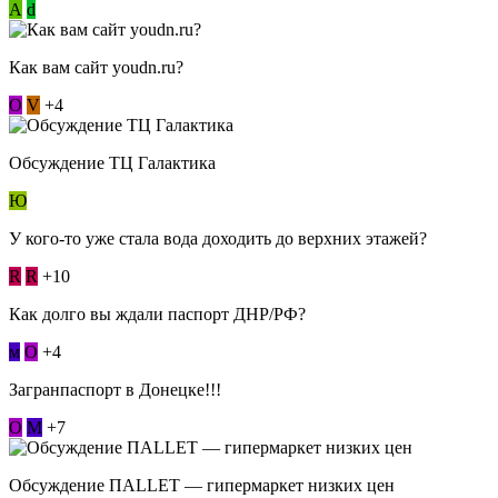
А
d
Как вам сайт youdn.ru?
О
V
+4
Обсуждение ТЦ Галактика
Ю
У кого-то уже стала вода доходить до верхних этажей?
R
R
+10
Как долго вы ждали паспорт ДНР/РФ?
м
О
+4
Загранпаспорт в Донецке!!!
О
М
+7
Обсуждение ПАLLЕТ — гипермаркет низких цен