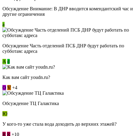
Обсуждение Внимание: В ДНР вводится комендантский час и
другие ограничения
a
Обсуждение Часть отделений ПСБ ДНР будут работать по
субботам: адреса
А
d
Как вам сайт youdn.ru?
О
V
+4
Обсуждение ТЦ Галактика
Ю
У кого-то уже стала вода доходить до верхних этажей?
R
R
+10