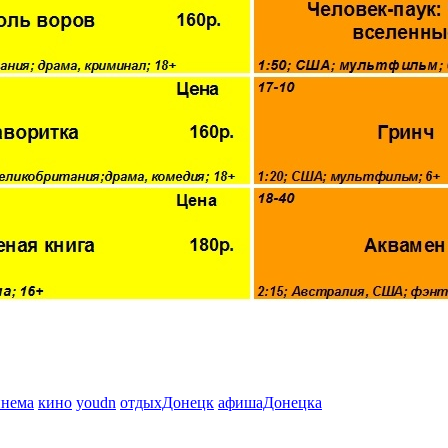
инема
кино
youdn
отдыхДонецк
афишаДонецка