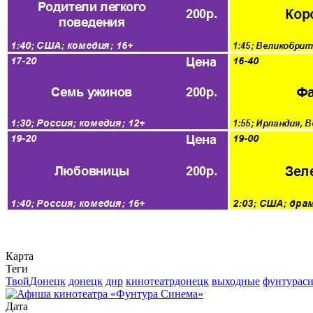
Карта
Теги
ТвойДонецк
донецк
днр
кинотеатрдонецк
выходные
фунтурас
Дата