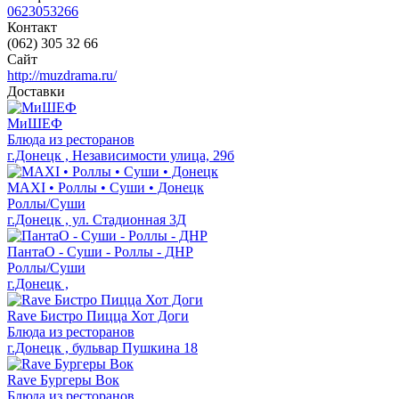
0623053266
Контакт
(062) 305 32 66
Сайт
http://muzdrama.ru/
Доставки
МиШЕФ
Блюда из ресторанов
г.Донецк , Независимости улица, 29б
MAXI • Роллы • Суши • Донецк
Роллы/Суши
г.Донецк , ул. Стадионная 3Д
ПантаО - Суши - Роллы - ДНР
Роллы/Суши
г.Донецк ,
Rave Бистро Пицца Хот Доги
Блюда из ресторанов
г.Донецк , бульвар Пушкина 18
Rave Бургеры Вок
Блюда из ресторанов