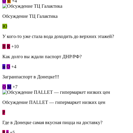
О
V
+4
Обсуждение ТЦ Галактика
Ю
У кого-то уже стала вода доходить до верхних этажей?
R
R
+10
Как долго вы ждали паспорт ДНР/РФ?
м
О
+4
Загранпаспорт в Донецке!!!
О
М
+7
Обсуждение ПАLLЕТ — гипермаркет низких цен
Р
Где в Донецке самая вкусная пицца на доставку?
Р
p
+5