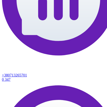
+380713265701
0
347