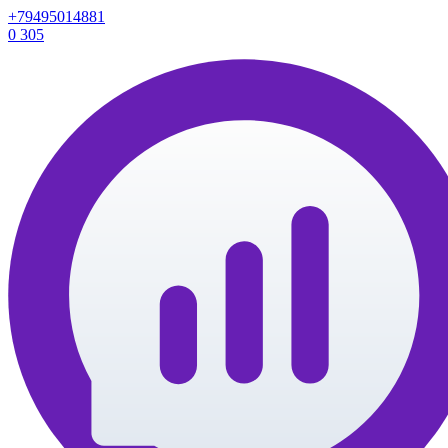
+79495014881
0
305