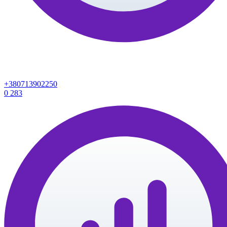
+380713902250
0
283