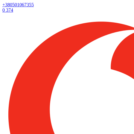
+380501067355
0
374