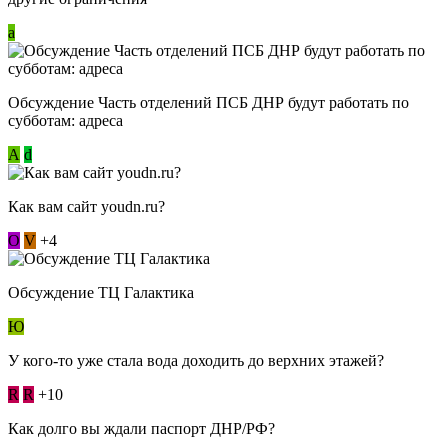
a
Обсуждение Часть отделений ПСБ ДНР будут работать по
субботам: адреса
А
d
Как вам сайт youdn.ru?
О
V
+4
Обсуждение ТЦ Галактика
Ю
У кого-то уже стала вода доходить до верхних этажей?
R
R
+10
Как долго вы ждали паспорт ДНР/РФ?