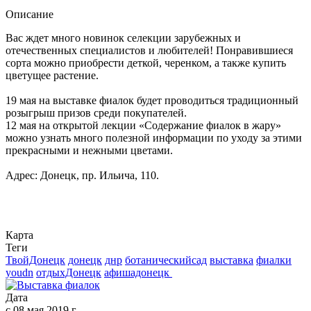
Описание
Вас ждет много новинок селекции зарубежных и
отечественных специалистов и любителей! Понравившиеся
сорта можно приобрести деткой, черенком, а также купить
цветущее растение.
19 мая на выставке фиалок будет проводиться традиционный
розыгрыш призов среди покупателей.
12 мая на открытой лекции «Содержание фиалок в жару»
можно узнать много полезной информации по уходу за этими
прекрасными и нежными цветами.
Адрес: Донецк, пр. Ильича, 110.
Карта
Теги
ТвойДонецк
донецк
днр
ботаническийсад
выставка
фиалки
youdn
отдыхДонецк
афишадонецк ​
Дата
с
08 мая 2019 г.