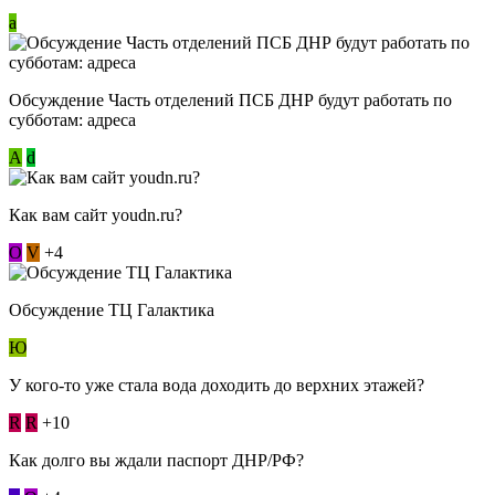
a
Обсуждение Часть отделений ПСБ ДНР будут работать по
субботам: адреса
А
d
Как вам сайт youdn.ru?
О
V
+4
Обсуждение ТЦ Галактика
Ю
У кого-то уже стала вода доходить до верхних этажей?
R
R
+10
Как долго вы ждали паспорт ДНР/РФ?