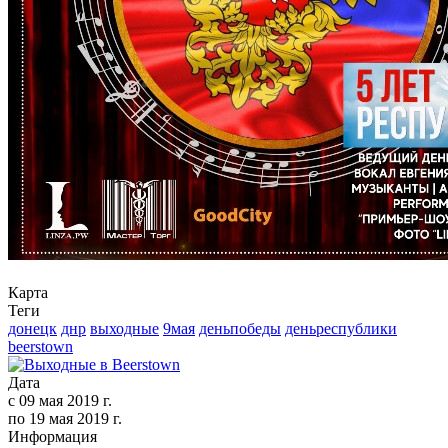
Карта
Теги
донецк
днр
выходные
9мая
деньпобеды
деньреспублики
beerstown
Дата
с
09 мая 2019 г.
по
19 мая 2019 г.
Информация