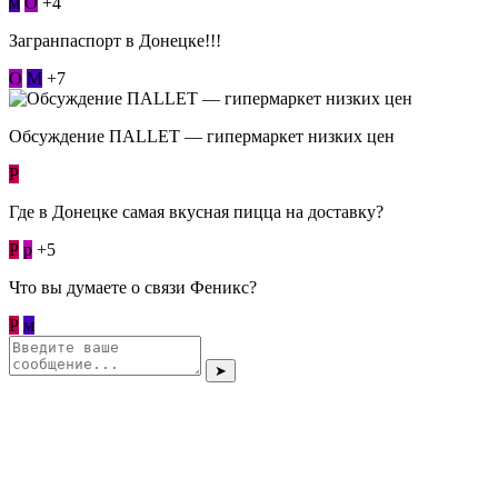
м
О
+4
Загранпаспорт в Донецке!!!
О
М
+7
Обсуждение ПАLLЕТ — гипермаркет низких цен
Р
Где в Донецке самая вкусная пицца на доставку?
Р
p
+5
Что вы думаете о связи Феникс?
Р
м
➤