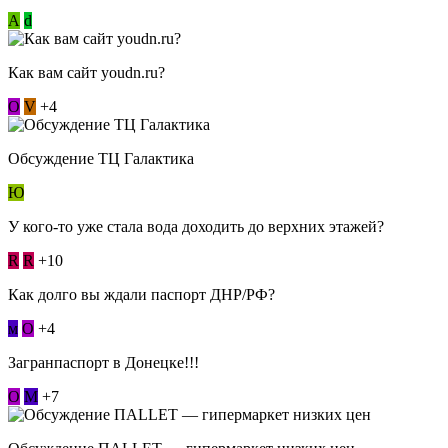
А
d
Как вам сайт youdn.ru?
О
V
+4
Обсуждение ТЦ Галактика
Ю
У кого-то уже стала вода доходить до верхних этажей?
R
R
+10
Как долго вы ждали паспорт ДНР/РФ?
м
О
+4
Загранпаспорт в Донецке!!!
О
М
+7