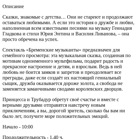
Описание
Сказки, знакомые с детства… Они не стареют и продолжают
оставаться любимыми. А если это история о дружбе и любви,
наполненная всем известными песнями на музыку Геннадия
Гладкова и стихи Юрия Энтина и Василия Ливанова, – она
просто обречена на успех.
Спектакль «Бременские музыканты» предназначен для
семейного просмотра: эта музыкальная сказка, созданная по
мотивам одноименного мультфильма, подарит радость и
прекрасное настроение и детям, и взрослым. Ведь в ней
любовь не боится замков и запретов и преодолевает все
преграды, даже если создаёт их настоящий гениальный
сыщик, дружба оказывается дороже золота, а свобода не
заменяется заманчивыми сводами королевских дворцов.
Принцесса и Трубадур обретут своё счастье и вместе с
верными друзьями отправятся навстречу новым
приключениям, а вы, дорогой зритель, сколько бы вам ни
было лет, получите море положительных эмоций.
Начало - 10:00
Продолжительность - 1.40 ч.