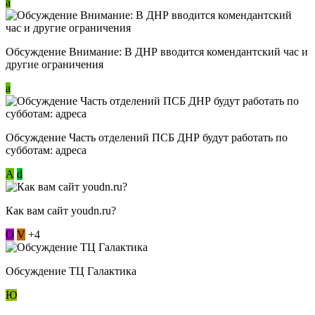
a
Обсуждение Внимание: В ДНР вводится комендантский час и
другие ограничения
a
Обсуждение Часть отделений ПСБ ДНР будут работать по
субботам: адреса
А
d
Как вам сайт youdn.ru?
О
V
+4
Обсуждение ТЦ Галактика
Ю