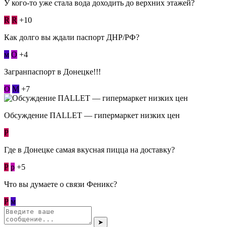
У кого-то уже стала вода доходить до верхних этажей?
R
R
+10
Как долго вы ждали паспорт ДНР/РФ?
м
О
+4
Загранпаспорт в Донецке!!!
О
М
+7
Обсуждение ПАLLЕТ — гипермаркет низких цен
Р
Где в Донецке самая вкусная пицца на доставку?
Р
p
+5
Что вы думаете о связи Феникс?
Р
м
➤