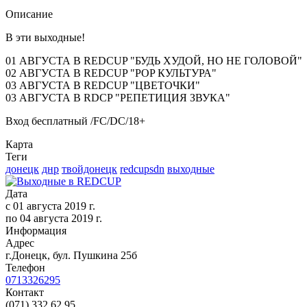
Описание
В эти выходные!
01 АВГУСТА В REDCUP "БУДЬ ХУДОЙ, НО НЕ ГОЛОВОЙ"
02 АВГУСТА В REDCUP "POP КУЛЬТУРА"
03 АВГУСТА В REDCUP "ЦВЕТОЧКИ"
03 АВГУСТА В RDCP "РЕПЕТИЦИЯ ЗВУКА"
Вход бесплатный /FC/DC/18+
Карта
Теги
донецк
днр
твойдонецк
redcupsdn
выходные
Дата
с
01 августа 2019 г.
по
04 августа 2019 г.
Информация
Адрес
г.Донецк, бул. Пушкина 25б
Телефон
0713326295
Контакт
(071) 332 62 95