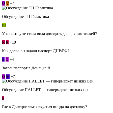
О
V
+4
Обсуждение ТЦ Галактика
Ю
У кого-то уже стала вода доходить до верхних этажей?
R
R
+10
Как долго вы ждали паспорт ДНР/РФ?
м
О
+4
Загранпаспорт в Донецке!!!
О
М
+7
Обсуждение ПАLLЕТ — гипермаркет низких цен
Р
Где в Донецке самая вкусная пицца на доставку?