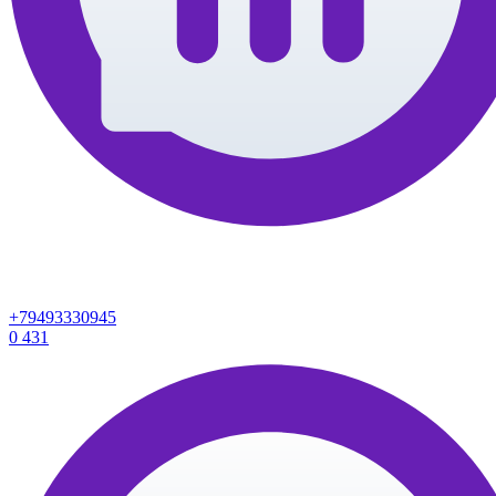
+79493330945
0
431