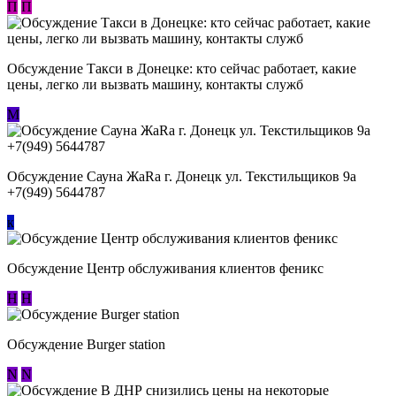
П
П
Обсуждение ​Такси в Донецке: кто сейчас работает, какие
цены, легко ли вызвать машину, контакты служб
М
Обсуждение Сауна ЖаRa г. Донецк ул. Текстильщиков 9а
+7(949) 5644787
к
Обсуждение Центр обслуживания клиентов феникс
Н
Н
Обсуждение Burger station
N
N