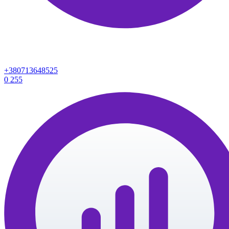
+380713648525
0
255