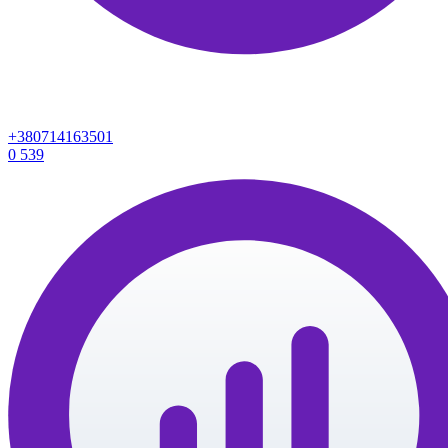
+380714163501
0
539