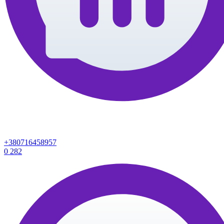
+380716458957
0
282