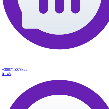
+380715078822
0
148