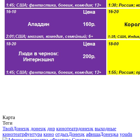
Карта
Теги
ТвойДонецк
донецк
днр
кинотеатрдонецк
выходные
кинотеатрфунтура
кино
отдыхДонецк
афишаДонецка
youdn