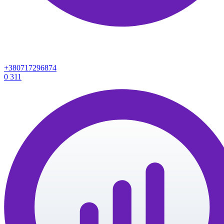
+380717296874
0
311