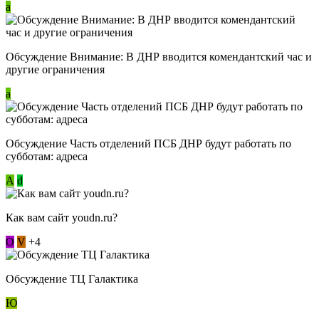
a
Обсуждение Внимание: В ДНР вводится комендантский час и
другие ограничения
a
Обсуждение Часть отделений ПСБ ДНР будут работать по
субботам: адреса
А
d
Как вам сайт youdn.ru?
О
V
+4
Обсуждение ТЦ Галактика
Ю