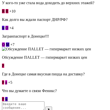
У кого-то уже стала вода доходить до верхних этажей?
R
R
+10
Как долго вы ждали паспорт ДНР/РФ?
м
О
+4
Загранпаспорт в Донецке!!!
О
М
+7
Обсуждение ПАLLЕТ — гипермаркет низких цен
Р
Где в Донецке самая вкусная пицца на доставку?
Р
p
+5
Что вы думаете о связи Феникс?
Р
м
➤