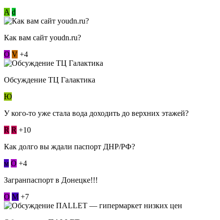
А
d
Как вам сайт youdn.ru?
О
V
+4
Обсуждение ТЦ Галактика
Ю
У кого-то уже стала вода доходить до верхних этажей?
R
R
+10
Как долго вы ждали паспорт ДНР/РФ?
м
О
+4
Загранпаспорт в Донецке!!!
О
М
+7