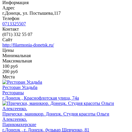
Информация
Адрес
г.Донецк, ул. Постышева,117
Телефон
0713325507
Контакт
(071) 332 55 07
Сайт
http://filarmonia-donetsk.ru/
Цены
Минимальная
Максимальная
100
руб
200 руб
Места
Ресторан Усадьба
Рестораны
г.Донецк , Краснофлотская улица, 74а
Прически, маникюр. Донецк. Студия красоты Ольги
Алексеенко.
Парикмахерские
г.Донецк , г. Донецк, бульвар Шевченко, 81