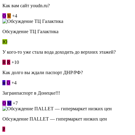
Как вам сайт youdn.ru?
О
V
+4
Обсуждение ТЦ Галактика
Ю
У кого-то уже стала вода доходить до верхних этажей?
R
R
+10
Как долго вы ждали паспорт ДНР/РФ?
м
О
+4
Загранпаспорт в Донецке!!!
О
М
+7
Обсуждение ПАLLЕТ — гипермаркет низких цен
Р