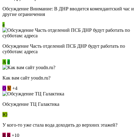
Обсуждение Внимание: В ДНР вводится комендантский час и
другие ограничения
a
Обсуждение Часть отделений ПСБ ДНР будут работать по
субботам: адреса
А
d
Как вам сайт youdn.ru?
О
V
+4
Обсуждение ТЦ Галактика
Ю
У кого-то уже стала вода доходить до верхних этажей?
R
R
+10