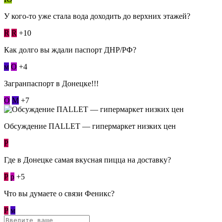
У кого-то уже стала вода доходить до верхних этажей?
R
R
+10
Как долго вы ждали паспорт ДНР/РФ?
м
О
+4
Загранпаспорт в Донецке!!!
О
М
+7
Обсуждение ПАLLЕТ — гипермаркет низких цен
Р
Где в Донецке самая вкусная пицца на доставку?
Р
p
+5
Что вы думаете о связи Феникс?
Р
м