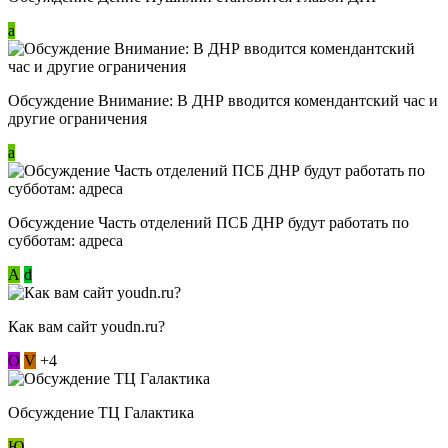
a
Обсуждение Внимание: В ДНР вводится комендантский час и
другие ограничения
a
Обсуждение Часть отделений ПСБ ДНР будут работать по
субботам: адреса
А
d
Как вам сайт youdn.ru?
О
V
+4
Обсуждение ТЦ Галактика
Ю