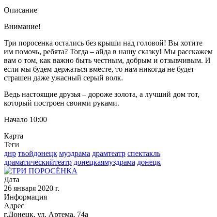
Описание
Внимание!
Три поросенка остались без крыши над головой! Вы хотите
им помочь, ребята? Тогда – айда в нашу сказку! Мы расскажем
вам о том, как важно быть честным, добрым и отзывчивым. И
если мы будем держаться вместе, то нам никогда не будет
страшен даже ужасный серый волк.
Ведь настоящие друзья – дороже золота, а лучший дом тот,
который построен своими руками.
Начало 10:00
Карта
Теги
днр
твойдонецк
муздрама
драмтеатр
спектакль
драматическийтеатр
донецкаямуздрама
донецк
Дата
26 января 2020 г.
Информация
Адрес
г.Донецк, ул. Артема, 74а