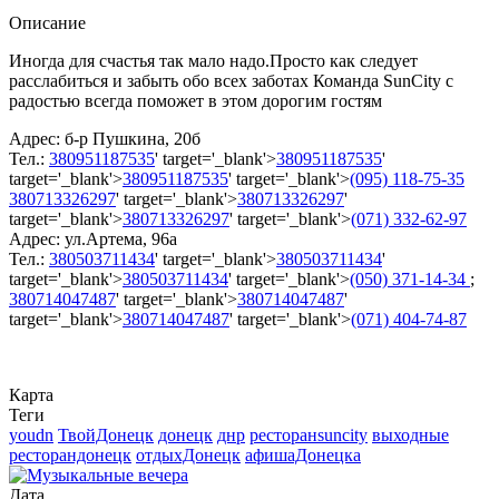
Описание
Иногда для счастья так мало надо.Просто как следует
расслабиться и забыть обо всех заботах Команда SunCity с
радостью всегда поможет в этом дорогим гостям
Адрес: б-р Пушкина, 20б
Тел.:
380951187535
' target='_blank'>
380951187535
'
target='_blank'>
380951187535
' target='_blank'>
(095) 118-75-35
380713326297
' target='_blank'>
380713326297
'
target='_blank'>
380713326297
' target='_blank'>
(071) 332-62-97
Адрес: ул.Артема, 96а
Тел.:
380503711434
' target='_blank'>
380503711434
'
target='_blank'>
380503711434
' target='_blank'>
(050) 371-14-34
;
380714047487
' target='_blank'>
380714047487
'
target='_blank'>
380714047487
' target='_blank'>
(071) 404-74-87
Карта
Теги
youdn
ТвойДонецк
донецк
днр
ресторанsuncity
выходные
ресторандонецк
отдыхДонецк
афишаДонецка
Дата