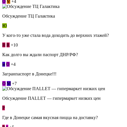
О
V
+4
Обсуждение ТЦ Галактика
Ю
У кого-то уже стала вода доходить до верхних этажей?
R
R
+10
Как долго вы ждали паспорт ДНР/РФ?
м
О
+4
Загранпаспорт в Донецке!!!
О
М
+7
Обсуждение ПАLLЕТ — гипермаркет низких цен
Р
Где в Донецке самая вкусная пицца на доставку?