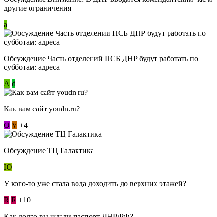
другие ограничения
a
Обсуждение Часть отделений ПСБ ДНР будут работать по
субботам: адреса
А
d
Как вам сайт youdn.ru?
О
V
+4
Обсуждение ТЦ Галактика
Ю
У кого-то уже стала вода доходить до верхних этажей?
R
R
+10
Как долго вы ждали паспорт ДНР/РФ?