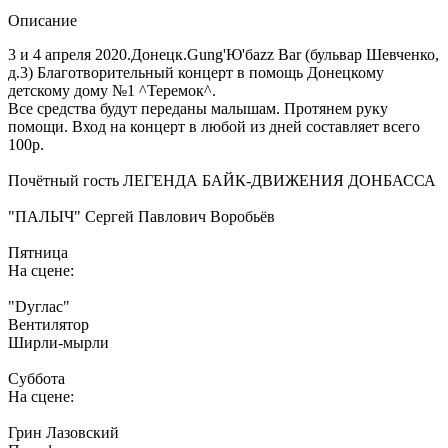
Описание
3 и 4 апреля 2020.Донецк.Gung'Ю'бazz Bar (бульвар Шевченко,
д.3) Благотворительный концерт в помощь Донецкому
детскому дому №1 ^Теремок^.
Все средства будут переданы малышам. Протянем руку
помощи. Вход на концерт в любой из дней составляет всего
100р.
Почётный гость ЛЕГЕНДА БАЙК-ДВИЖЕНИЯ ДОНБАССА
"ПАЛЫЧ" Сергей Павлович Воробьёв
Пятница
На сцене:
"Dуглас"
Вентилятор
Ширли-мырли
Суббота
На сцене:
Грин Лазовский