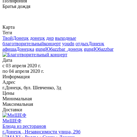
Полифония
Братья дождя
Карта
Теги
ТвойДонецк
донецк
днр
выходные
благотворительныйконцерт
youdn
отдыхДонецк
афишаДонецка
gungЮбazzbar_донецк
gungЮбazzbar
Дата
с
03 апреля 2020 г.
по
04 апреля 2020 г.
Информация
Адрес
г.Донецк, бул. Шевченко, 3д
Цены
Минимальная
Максимальная
Доставки
МиШЕФ
Блюда из ресторанов
г.Донецк , Независимости улица, 29б