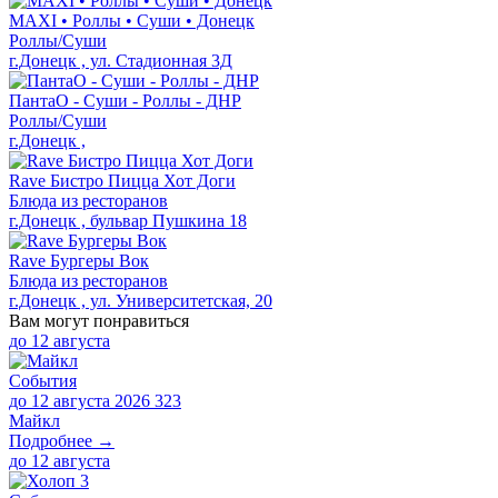
MAXI • Роллы • Суши • Донецк
Роллы/Суши
г.Донецк , ул. Стадионная 3Д
ПантаО - Суши - Роллы - ДНР
Роллы/Суши
г.Донецк ,
Rave Бистро Пицца Хот Доги
Блюда из ресторанов
г.Донецк , бульвар Пушкина 18
Rave Бургеры Вок
Блюда из ресторанов
г.Донецк , ул. Университетская, 20
Вам могут понравиться
до
12 августа
События
до 12 августа 2026
323
Майкл
Подробнее →
до
12 августа