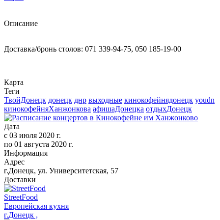
Описание
Доставка/бронь столов: 071 339-94-75, 050 185-19-00
Карта
Теги
ТвойДонецк
донецк
днр
выходные
кинокофейнядонецк
youdn
кинокофейняХанжонкова
афишаДонецка
отдыхДонецк
Дата
с
03 июля 2020 г.
по
01 августа 2020 г.
Информация
Адрес
г.Донецк, ул. Университетская, 57
Доставки
StreetFood
Европейская кухня
г.Донецк ,