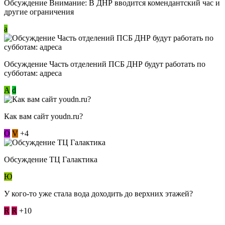
Обсуждение Внимание: В ДНР вводится комендантский час и
другие ограничения
a
Обсуждение Часть отделений ПСБ ДНР будут работать по
субботам: адреса
А
d
Как вам сайт youdn.ru?
О
V
+4
Обсуждение ТЦ Галактика
Ю
У кого-то уже стала вода доходить до верхних этажей?
R
R
+10