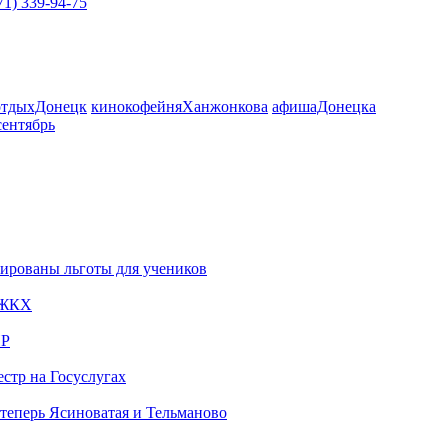
71) 339-94-75
отдыхДонецк
кинокофейняХанжонкова
афишаДонецка
сированы льготы для учеников
й ЖКХ
НР
стр на Госуслугах
теперь Ясиноватая и Тельманово