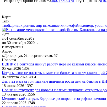
Телефон для брони столов: +3
380713399475
' target='_blank'>
8 (0
Карта
Теги
ТвойДонецк
донецк
днр
выходные
кинокофейнядонецк
youdn
Дата
с
01 сентября 2020 г.
по
30 сентября 2020 г.
Информация
Адрес
г.Донецк, ул. Университетская, 57
Новости
В ДНР с 1 сентября начнут работу первые казачьи классы анон
05 мая 2026
1308
Когда можно не платить комиссию банку за оплату квитанци
06 августа 2024
2864
Депутат назвал три главные причины роста цен на бензин в Д
18 июня 2026
1397
Новый инструмент для борьбы с алиментщиками: открытый рее
13 января 2026
1556
Медицинский патруль Здоровье расширяет географию помощи 
22 апреля 2025
1748