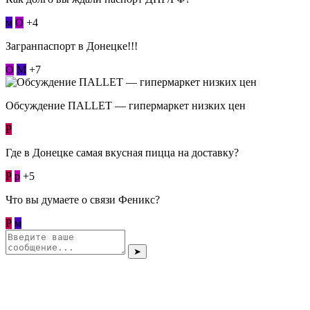
м
О
+4
Загранпаспорт в Донецке!!!
О
М
+7
Обсуждение ПАLLЕТ — гипермаркет низких цен
Р
Где в Донецке самая вкусная пицца на доставку?
Р
p
+5
Что вы думаете о связи Феникс?
Р
м
➤