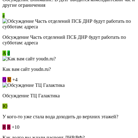
другие ограничения
a
Обсуждение Часть отделений ПСБ ДНР будут работать по
субботам: адреса
А
d
Как вам сайт youdn.ru?
О
V
+4
Обсуждение ТЦ Галактика
Ю
У кого-то уже стала вода доходить до верхних этажей?
R
R
+10
Как долго вы ждали паспорт ДНР/РФ?