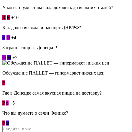
У кого-то уже стала вода доходить до верхних этажей?
R
R
+10
Как долго вы ждали паспорт ДНР/РФ?
м
О
+4
Загранпаспорт в Донецке!!!
О
М
+7
Обсуждение ПАLLЕТ — гипермаркет низких цен
Р
Где в Донецке самая вкусная пицца на доставку?
Р
p
+5
Что вы думаете о связи Феникс?
Р
м