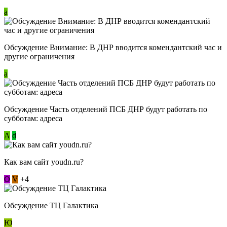
a
Обсуждение Внимание: В ДНР вводится комендантский час и
другие ограничения
a
Обсуждение Часть отделений ПСБ ДНР будут работать по
субботам: адреса
А
d
Как вам сайт youdn.ru?
О
V
+4
Обсуждение ТЦ Галактика
Ю