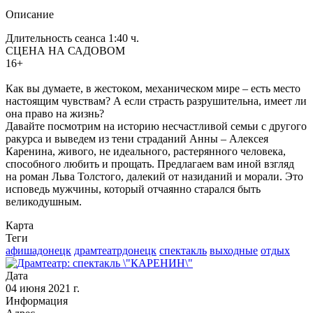
Описание
Длительность сеанса 1:40 ч.
СЦЕНА НА САДОВОМ
16+
Как вы думаете, в жестоком, механическом мире – есть место
настоящим чувствам? А если страсть разрушительна, имеет ли
она право на жизнь?
Давайте посмотрим на историю несчастливой семьи с другого
ракурса и выведем из тени страданий Анны – Алексея
Каренина, живого, не идеального, растерянного человека,
способного любить и прощать. Предлагаем вам иной взгляд
на роман Льва Толстого, далекий от назиданий и морали. Это
исповедь мужчины, который отчаянно старался быть
великодушным.
Карта
Теги
афишадонецк
драмтеатрдонецк
спектакль
выходные
отдых
Дата
04 июня 2021 г.
Информация