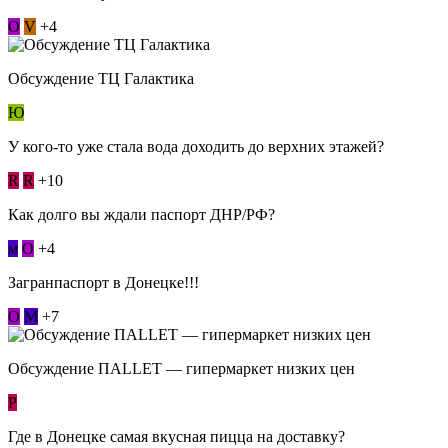
О
V
+4
Обсуждение ТЦ Галактика
Ю
У кого-то уже стала вода доходить до верхних этажей?
R
R
+10
Как долго вы ждали паспорт ДНР/РФ?
м
О
+4
Загранпаспорт в Донецке!!!
О
М
+7
Обсуждение ПАLLЕТ — гипермаркет низких цен
Р
Где в Донецке самая вкусная пицца на доставку?