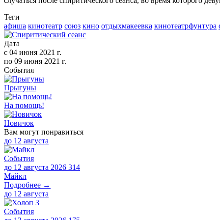
случаться после спиритического сеанса, во время которого дев
Теги
афиша
кинотеатр
союз
кино
отдыхмакеевка
кинотеатрфунтура
Дата
с
04 июня 2021 г.
по
09 июня 2021 г.
События
Прыгуны
На помощь!
Новичок
Вам могут понравиться
до
12 августа
События
до 12 августа 2026
314
Майкл
Подробнее →
до
12 августа
События