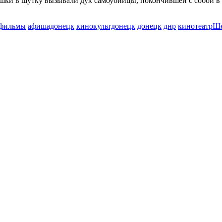
ушки в шутку вызывали дух самоубийцы, покончившей с собой в э
фильмы
афишадонецк
кинокультдонецк
донецк
днр
кинотеатрШ