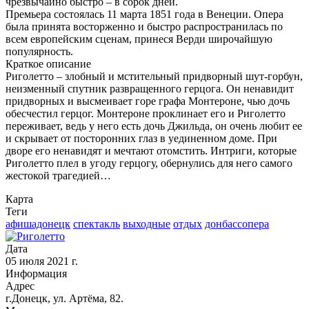
чрезвычайно быстро – в сорок дней.
Премьера состоялась 11 марта 1851 года в Венеции. Опера
была принята восторженно и быстро распространилась по
всем европейским сценам, принеся Верди широчайшую
популярность.
Краткое описание
Риголетто – злобный и мстительный придворный шут-горбун,
неизменный спутник развращенного герцога. Он ненавидит
придворных и высмеивает горе графа Монтероне, чью дочь
обесчестил герцог. Монтероне проклинает его и Риголетто
переживает, ведь у него есть дочь Джильда, он очень любит ее
и скрывает от посторонних глаз в уединенном доме. При
дворе его ненавидят и мечтают отомстить. Интриги, которые
Риголетто плел в угоду герцогу, обернулись для него самого
жестокой трагедией…
Карта
Теги
афишадонецк
спектакль
выходные
отдых
донбассопера
Дата
05 июля 2021 г.
Информация
Адрес
г.Донецк, ул. Артёма, 82.