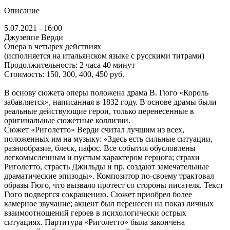
Описание
5.07.2021 - 16:00
Джузеппе Верди
Опера в четырех действиях
(исполняется на итальянском языке с русскими титрами)
Продолжительность: 2 часа 40 минут
Стоимость: 150, 300, 400, 450 руб.
В основу сюжета оперы положена драма В. Гюго «Король
забавляется», написанная в 1832 году. В основе драмы были
реальные действующие герои, только перенесенные в
оригинальные сюжетные коллизии.
Сюжет «Риголетто» Верди считал лучшим из всех,
положенных им на музыку: «Здесь есть сильные ситуации,
разнообразие, блеск, пафос. Все события обусловлены
легкомысленным и пустым характером герцога; страхи
Риголетто, страсть Джильды и пр. создают замечательные
драматические эпизоды». Композитор по-своему трактовал
образы Гюго, что вызвало протест со стороны писателя. Текст
Гюго подвергся сокращению. Сюжет приобрел более
камерное звучание; акцент был перенесен на показ личных
взаимоотношений героев в психологически острых
ситуациях. Партитура «Риголетто» была закончена