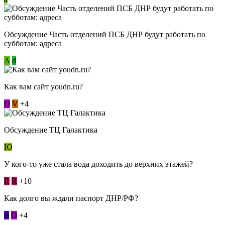
Обсуждение Часть отделений ПСБ ДНР будут работать по
субботам: адреса
А
d
Как вам сайт youdn.ru?
О
V
+4
Обсуждение ТЦ Галактика
Ю
У кого-то уже стала вода доходить до верхних этажей?
R
R
+10
Как долго вы ждали паспорт ДНР/РФ?
м
О
+4