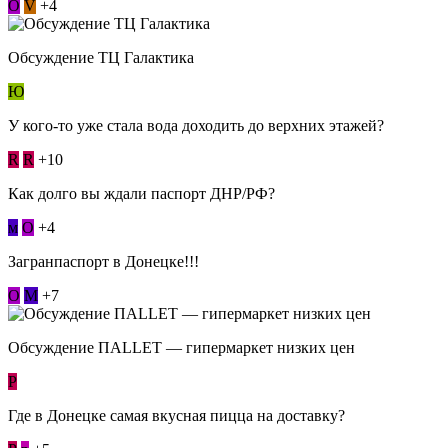
О
V
+4
Обсуждение ТЦ Галактика
Ю
У кого-то уже стала вода доходить до верхних этажей?
R
R
+10
Как долго вы ждали паспорт ДНР/РФ?
м
О
+4
Загранпаспорт в Донецке!!!
О
М
+7
Обсуждение ПАLLЕТ — гипермаркет низких цен
Р
Где в Донецке самая вкусная пицца на доставку?