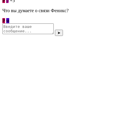
Р
p
+5
Что вы думаете о связи Феникс?
Р
м
➤