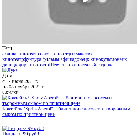
Теги
афиша
кинотеатр
союз
кино
отдыхмакеевка
кинотеатрфунтура
фильмы
афишадонецк
кинокультдонецк
донецк
днр
кинотеатрШевченко
кинотеатрЗвездочка
Дата
с
17 июня 2021 г.
по
08 ноября 2021 г.
Скидки
Коктейль "Spritz Aperol" + блинчики с лососем и творожным
сыром по приятной цене
Пицца за 99 руб.!