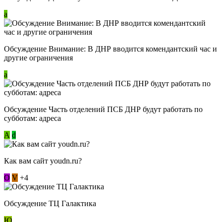
a
Обсуждение Внимание: В ДНР вводится комендантский час и
другие ограничения
a
Обсуждение Часть отделений ПСБ ДНР будут работать по
субботам: адреса
А
d
Как вам сайт youdn.ru?
О
V
+4
Обсуждение ТЦ Галактика
Ю