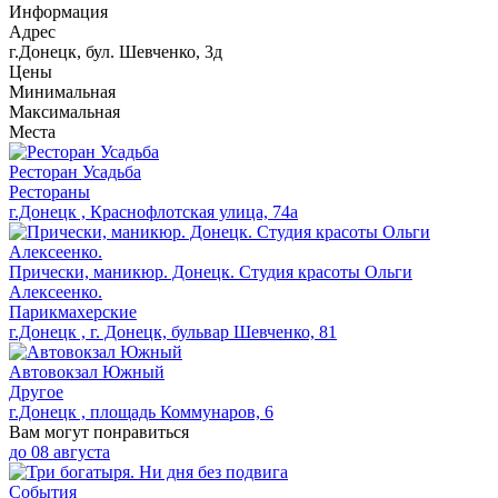
Информация
Адрес
г.Донецк, бул. Шевченко, 3д
Цены
Минимальная
Максимальная
Места
Ресторан Усадьба
Рестораны
г.Донецк , Краснофлотская улица, 74а
Прически, маникюр. Донецк. Студия красоты Ольги
Алексеенко.
Парикмахерские
г.Донецк , г. Донецк, бульвар Шевченко, 81
Автовокзал Южный
Другое
г.Донецк , площадь Коммунаров, 6
Вам могут понравиться
до
08 августа
События