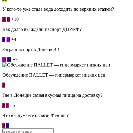
У кого-то уже стала вода доходить до верхних этажей?
R
R
+10
Как долго вы ждали паспорт ДНР/РФ?
м
О
+4
Загранпаспорт в Донецке!!!
О
М
+7
Обсуждение ПАLLЕТ — гипермаркет низких цен
Р
Где в Донецке самая вкусная пицца на доставку?
Р
p
+5
Что вы думаете о связи Феникс?
Р
м