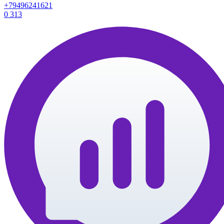
+79496241621
0
313