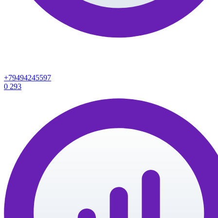
+79494245597
0
293