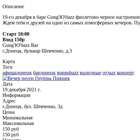
Описание
19-го декабря в баре Gung'Ю'бazz фиолетово-черное настроение
Ждем тебя и друзей на один из самых атмосферных вечеров. Пу
Старт 18:00
Вход 150р
Gung'Ю'бazz Bar
г.Донецк, бульвар Шевченко, д.3
Карта
Теги
афишадонецк
бардонецк
gungubazz
выходные
отдых
концерт
Дата
19 декабря 2021 г.
Информация
Адрес
г.Донецк, бул. Шевченко, 3д
Цены
Минимальная
Максимальная
150
руб
150 руб