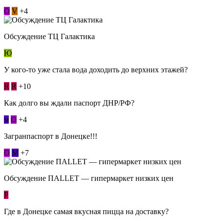
О
V
+4
Обсуждение ТЦ Галактика
Ю
У кого-то уже стала вода доходить до верхних этажей?
R
R
+10
Как долго вы ждали паспорт ДНР/РФ?
м
О
+4
Загранпаспорт в Донецке!!!
О
М
+7
Обсуждение ПАLLЕТ — гипермаркет низких цен
Р
Где в Донецке самая вкусная пицца на доставку?