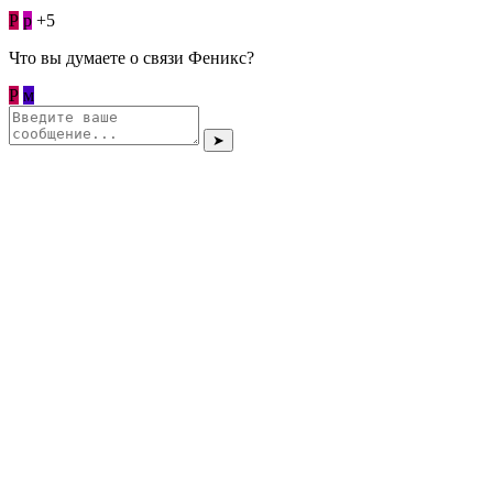
Р
p
+5
Что вы думаете о связи Феникс?
Р
м
➤