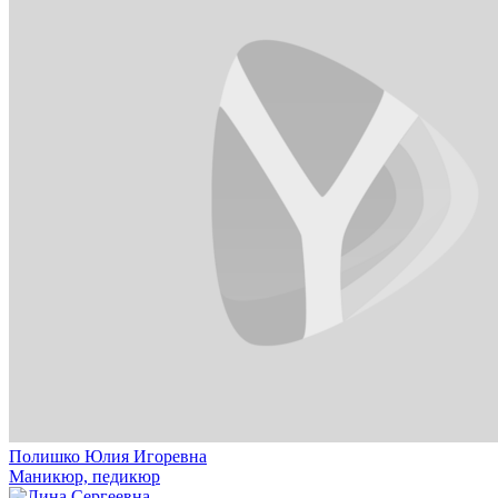
Полишко Юлия Игоревна
Маникюр, педикюр