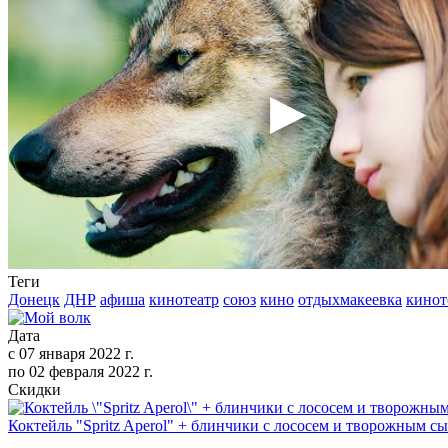
Теги
Донецк
ДНР
афиша
кинотеатр
союз
кино
отдыхмакеевка
кинот
Дата
с
07 января 2022 г.
по
02 февраля 2022 г.
Скидки
Коктейль "Spritz Aperol" + блинчики с лососем и творожным с