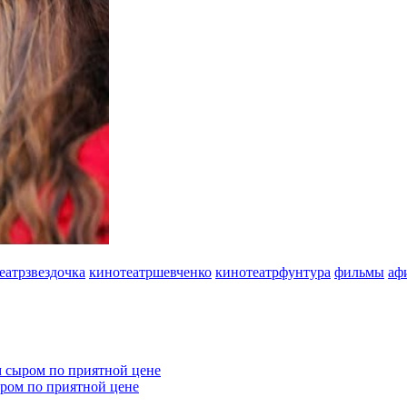
еатрзвездочка
кинотеатршевченко
кинотеатрфунтура
фильмы
аф
ыром по приятной цене