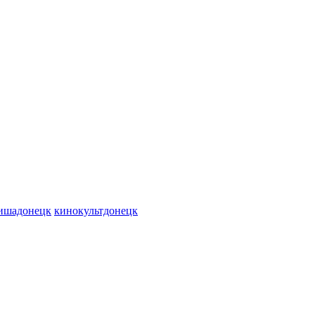
ишадонецк
кинокультдонецк