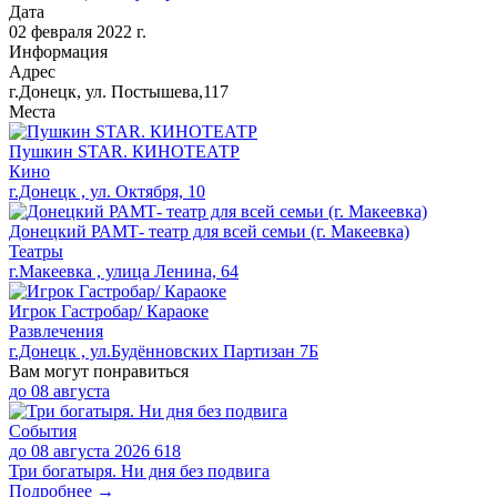
Дата
02 февраля 2022 г.
Информация
Адрес
г.Донецк, ул. Постышева,117
Места
Пушкин STAR. КИНОТЕАТР
Кино
г.Донецк , ул. Октября, 10
Донецкий РАМТ- театр для всей семьи (г. Макеевка)
Театры
г.Макеевка , улица Ленина, 64
Игрок Гастробар/ Караоке
Развлечения
г.Донецк , ул.Будённовских Партизан 7Б
Вам могут понравиться
до
08 августа
События
до 08 августа 2026
618
Три богатыря. Ни дня без подвига
Подробнее →